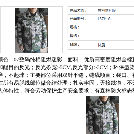
颜色：07数码纯棉阻燃迷彩；面料：优质高密度阻燃全棉
和醒目的反光；反光条宽≥5CM,反光部分≥3CM；环保
磨，不起球；主要部位采用双针平缝，缝线顺直；袋口、
在所有易脱线部位做套结处理；扎实牢固，无接线痕，不
人体特性，符合劳动保护生产安全要求；有森林防火标志