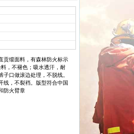
直贡缎面料，有森林防火标示
型染料，不褪色；吸水透汗，耐
裤子口做滚边处理，不脱线。
开线，不裂裆。版型符合中国
和防火臂章