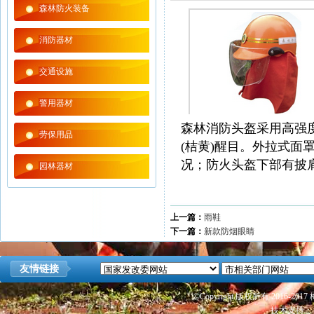
森林防火装备
消防器材
交通设施
警用器材
森林消防头盔采用高强
劳保用品
(桔黄)醒目。外拉式
况；防火头盔下部有披
园林器材
上一篇：
雨鞋
下一篇：
新款防烟眼睛
友情链接
©Copyright 版权所有 2016
技术支持：