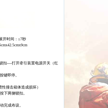
、展开时间：≤7秒
42.5cmx9cm
侧锁扣----打开牵引装置电源开关（红
开按键即停。
惯性撞击箱体造成损坏）
，按下两侧锁扣。
手动完成布设。