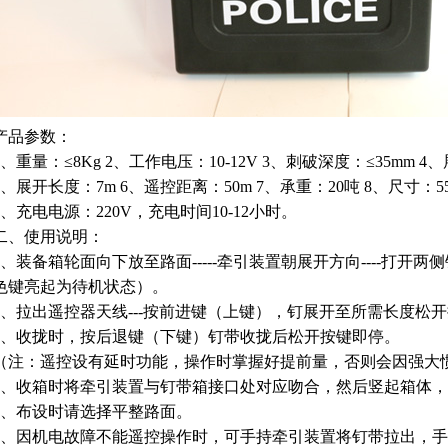
产品参数：
1、重量：≤8Kg 2、工作电压：10-12V 3、刺破深度：≤35mm 4
5、展开长度：7m 6、遥控距离：50m 7、承重：20吨 8、尺寸：55cmx
9、充电电源：220V，充电时间10-12小时。
二、使用说明：
1、装备箱轮面向下放至路面-----牵引装置朝展开方向----打开两
色键亮起为待机状态）。
2、拉出遥控器天线---按前进键（上键），钉展开至所需长度松
3、收拢时，按后退键（下键）钉带收拢后松开按键即停。
（注：遥控设有延时功能，操作时掌握好提前量，否则会因强大
4、收箱时将牵引装置与钉带箱接口处对应吻合，然后竖起箱体
5、布设时请选择平整路面。
6、因机电故障不能遥控操作时，可手持牵引装置将钉带拉出，