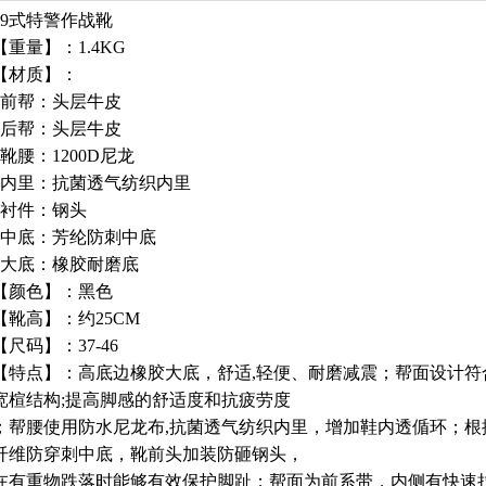
99式特警作战靴
【重量】：1.4KG
【材质】：
前帮：头层牛皮
后帮：头层牛皮
靴腰：1200D尼龙
内里：抗菌透气纺织内里
衬件：钢头
中底：芳纶防刺中底
大底：橡胶耐磨底
【颜色】：黑色
【靴高】：约25CM
【尺码】：37-46
【特点】：高底边橡胶大底，舒适,轻便、耐磨减震；帮面设计符
宽楦结构;提高脚感的舒适度和抗疲劳度
；帮腰使用防水尼龙布,抗菌透气纺织内里，增加鞋内透偱环；
纤维防穿刺中底，靴前头加装防砸钢头，
在有重物跌落时能够有效保护脚趾；帮面为前系带，内侧有快速