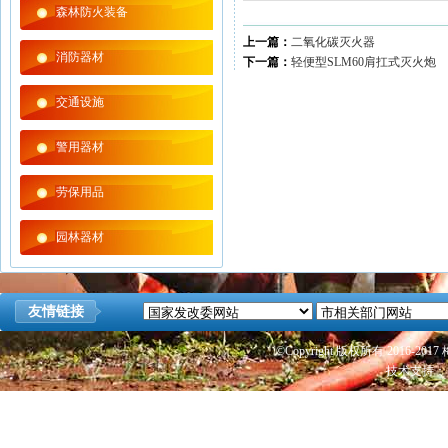
森林防火装备
上一篇：
二氧化碳灭火器
消防器材
下一篇：
轻便型SLM60肩扛式灭火炮
交通设施
警用器材
劳保用品
园林器材
友情链接
©Copyright 版权所有 2016
技术支持：